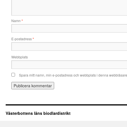
Namn
*
E-postadress
*
Webbplats
Spara mitt namn, min e-postadress och webbplats i denna webbläsare t
Västerbottens läns biodlardistrikt