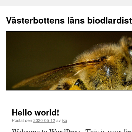
Västerbottens läns biodlardist
Hoppa
till
Hello world!
innehåll
Postat den
2020-05-12
av
jka
Welcome to WordPress. This is your first