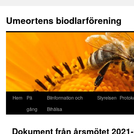
Umeortens biodlarförening
Hoppa
Hem
På
Biinformation och
Styrelsen
Protoko
till
gång
Bihälsa
innehåll
Dokument från årsmötet 2021-