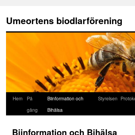
Umeortens biodlarförening
Hoppa
Hem
På
Biinformation och
Styrelsen
Protoko
till
gång
Bihälsa
innehåll
Biinformation och Bihälsa