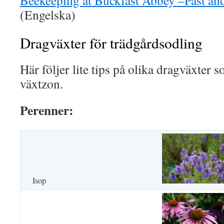
Beekeeping at Buckfast Abbey –Past a
(Engelska)
Dragväxter för trädgårdsodling
Här följer lite tips på olika dragväxter s
växtzon.
Perenner:
Isop