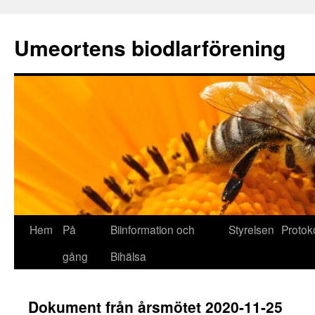
Umeortens biodlarförening
Hoppa
Hem
På
Biinformation och
Styrelsen
Protoko
till
gång
Bihälsa
innehåll
Dokument från årsmötet 2020-11-25