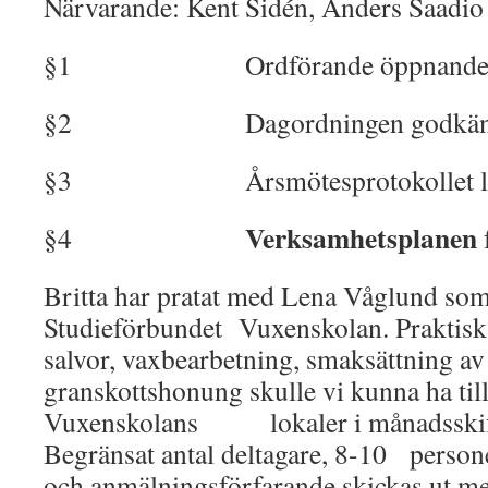
Närvarande: Kent Sidén, Anders Saadio
§1 Ordförande öppnande m
§2 Dagordningen godkän
§3 Årsmötesprotokollet läs
Verksamhetsplanen
§4
Britta har pratat med Lena Våglund som
Studieförbundet Vuxenskolan. Praktiska
salvor, vaxbearbetning, smaksättning a
granskottshonung skulle vi kunna ha ti
Vuxenskolans lokaler i månadsskiftet
Begränsat antal deltagare, 8-10 person
och anmälningsförfarande skickas ut me