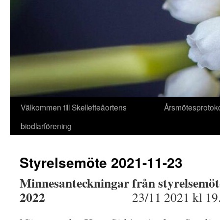
Hoppa
Välkommen till Skellefteåortens
Årsmötesprotoko
till
biodlarförening
innehåll
Styrelsemöte 2021-11-23
Minnesanteckningar från styrelsemöt
2022
23/11 2021 kl 19.